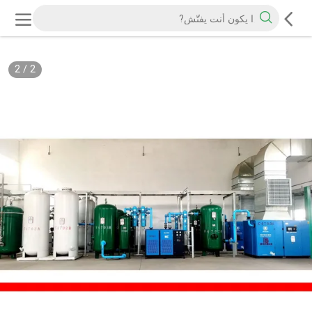
2
/
2