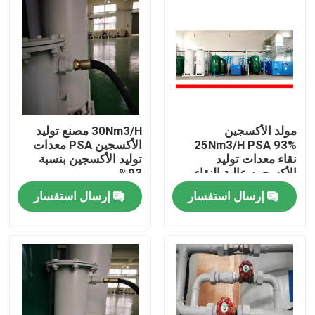
مولد الأكسجين
30Nm3/H مصنع توليد
25Nm3/H PSA 93%
الأكسجين PSA معدات
نقاء معدات توليد
توليد الأكسجين بنسبة
الأكسجين عالية النقاء
93%
إرسال استفسار
إرسال استفسار
منزل
المنتجات
أشرطة فيديو