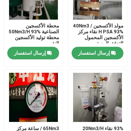
حول بنا
مولد الأكسجين 40Nm3 /
محطة الأكسجين
H PSA 93% نقاء مركز
الصناعية 50Nm3/H 93%
جولة في المعمل
الأكسجين المحمول
محطة توليد الأكسجين
التدفق المستمر
النقي
إرسال استفسار
إرسال استفسار
ضبط الجودة
اتصل بنا
طلب اقتباس
مولد غازات PSA
مولد الأوكسجين PSA
93% نقاء 20Nm3/H
65Nm3 / ساعة مركز