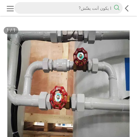
1
/
1