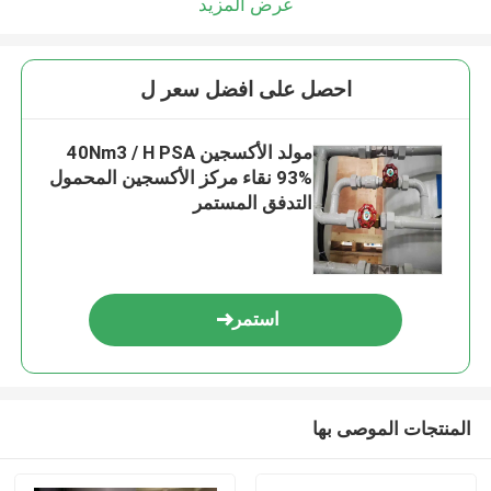
عرض المزيد
احصل على افضل سعر ل
مولد الأكسجين 40Nm3 / H PSA
93% نقاء مركز الأكسجين المحمول
التدفق المستمر
استمر
المنتجات الموصى بها