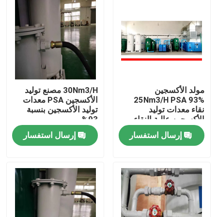
مولد الأكسجين
30Nm3/H مصنع توليد
25Nm3/H PSA 93%
الأكسجين PSA معدات
نقاء معدات توليد
توليد الأكسجين بنسبة
الأكسجين عالية النقاء
93%
إرسال استفسار
إرسال استفسار
منزل
المنتجات
أشرطة فيديو