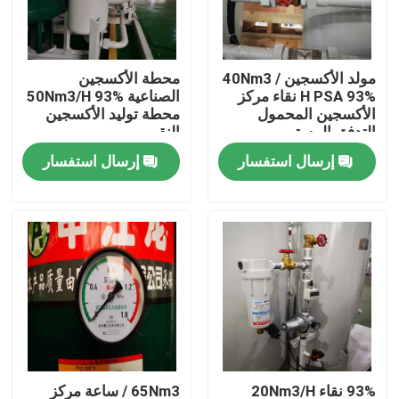
حول بنا
مولد الأكسجين 40Nm3 /
محطة الأكسجين
H PSA 93% نقاء مركز
الصناعية 50Nm3/H 93%
جولة في المعمل
الأكسجين المحمول
محطة توليد الأكسجين
التدفق المستمر
النقي
إرسال استفسار
إرسال استفسار
ضبط الجودة
اتصل بنا
طلب اقتباس
مولد غازات PSA
مولد الأوكسجين PSA
93% نقاء 20Nm3/H
65Nm3 / ساعة مركز