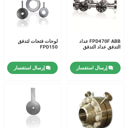
FPD470F ABB عداد
لوحات فتحات لتدفق
التدفق عداد التدفق
FPD150
إرسال استفسار
إرسال استفسار
منزل
المنتجات
أشرطة فيديو