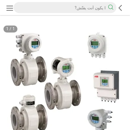
1
/
1