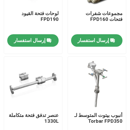
مجموعات شفرات
لوحات فتحة القيود
حول بنا
فتحات FPD160
FPD190
جولة في المعمل
إرسال استفسار
إرسال استفسار
ضبط الجودة
اتصل بنا
طلب اقتباس
مولد غازات PSA
أنبوب بيتوت المتوسط لـ
عنصر تدفق فتحة متكاملة
1330L
Torbar FPD350
مولد الأوكسجين PSA