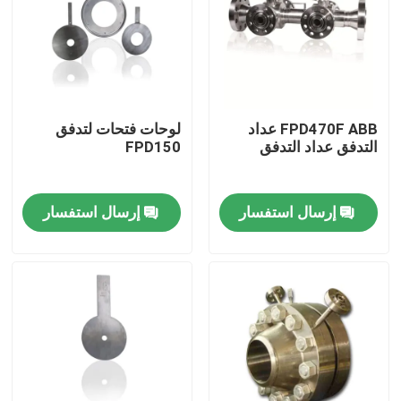
FPD470F ABB عداد
لوحات فتحات لتدفق
التدفق عداد التدفق
FPD150
إرسال استفسار
إرسال استفسار
منزل
المنتجات
أشرطة فيديو