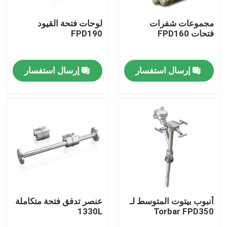
مجموعات شفرات
لوحات فتحة القيود
حول بنا
فتحات FPD160
FPD190
جولة في المعمل
إرسال استفسار
إرسال استفسار
ضبط الجودة
اتصل بنا
طلب اقتباس
مولد غازات PSA
أنبوب بيتوت المتوسط لـ
عنصر تدفق فتحة متكاملة
1330L
Torbar FPD350
مولد الأوكسجين PSA