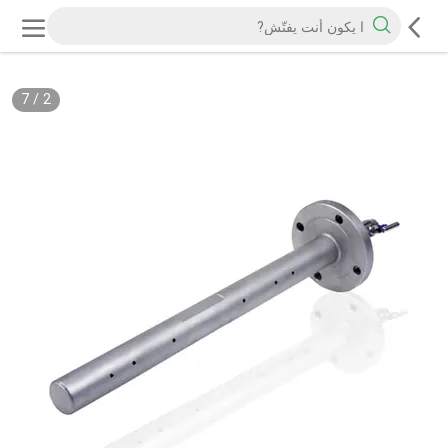
7
/
2