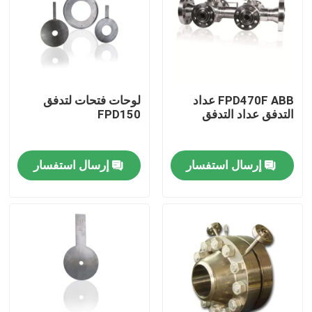
FPD470F ABB عداد
لوحات فتحات لتدفق
التدفق عداد التدفق
FPD150
إرسال استفسار
إرسال استفسار
منزل
المنتجات
أشرطة فيديو