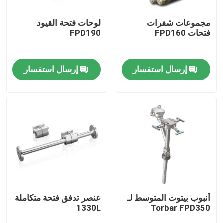
مجموعات شفرات
لوحات فتحة القيود
حول بنا
فتحات FPD160
FPD190
جولة في المعمل
إرسال استفسار
إرسال استفسار
ضبط الجودة
اتصل بنا
طلب اقتباس
مولد غازات PSA
أنبوب بيتوت المتوسط لـ
عنصر تدفق فتحة متكاملة
1330L
Torbar FPD350
مولد الأوكسجين PSA