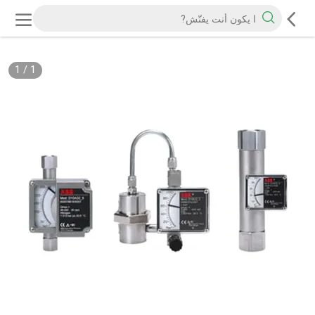
1
/
1