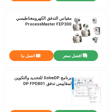
مقياس التدفق الكهرومغناطيسي
ProcessMaster FEP300
افضل سعر
اتصل بنا
برنامج SolveDP للتحديد والتكوين
لمقاييس تدفق DP FPD801