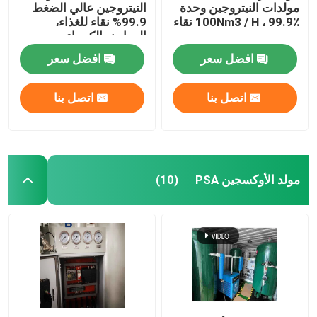
مولدات النيتروجين وحدة
النيتروجين عالي الضغط
100Nm3 / H ، 99.9٪ نقاء
99.9% نقاء للغذاء،
المعادن، الكيمياء
افضل سعر
افضل سعر
اتصل بنا
اتصل بنا
مولد الأوكسجين PSA
(10)