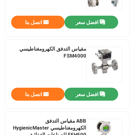
حول بنا
افضل سعر
اتصل بنا
جولة في المعمل
مقياس التدفق الكهرومغناطيسي
ضبط الجودة
FSM4000
اتصل بنا
طلب اقتباس
افضل سعر
اتصل بنا
مولد غازات PSA
ABB مقياس التدفق
الكهرومغناطيسي HygienicMaster
مولد الأوكسجين PSA
FEH500 للصناعات الغذائية