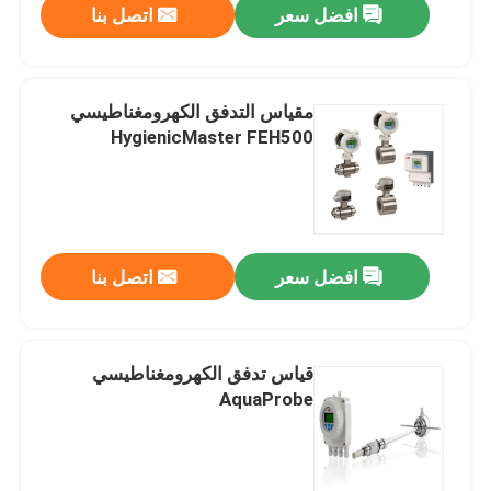
افضل سعر
اتصل بنا
مقياس التدفق الكهرومغناطيسي
HygienicMaster FEH500
افضل سعر
اتصل بنا
قياس تدفق الكهرومغناطيسي
AquaProbe