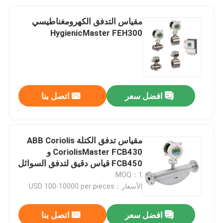
مقياس التدفق الكهرومغناطيسي
HygienicMaster FEH300
افضل سعر
اتصل بنا
مقياس تدفق الكتلة ABB Coriolis
CoriolisMaster FCB430 و
FCB450 قياس دقيق لتدفق السوائل
والغازات
MOQ：1
الأسعار：USD 100-10000 per pieces
افضل سعر
اتصل بنا