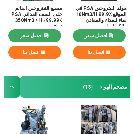
مولد النيتروجين PSA في
مصنع النيتروجين القائم
الموقع 10Nm3/H 99.9٪
على الصف الغذائي PSA
نقاء للغذاء والمعادن
350Nm3 / H ، 99.99٪
والكيماويات
نقاء
افضل سعر
افضل سعر
اتصل بنا
اتصل بنا
مضخم الهواء
(13)