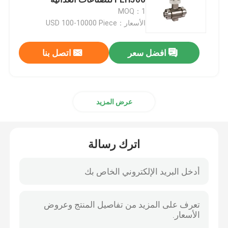
والمشروبات والصيدلانية والبيوتيكنية
MOQ：1
الأسعار：USD 100-10000 Piece
مولد النيتروجين بسا
افضل سعر
اتصل بنا
مضخم الهواء
عداد تدفق ABB
عرض المزيد
ناقل الضغط ABB
اترك رسالة
جهاز إرسال مستوى ABB
نظام معايرة عداد التدفق
نظام معايرة تدفق السائل