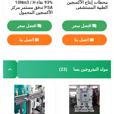
محطات إنتاج الأكسجين
93% نقاء 10Nm3 / H
الطبية المستشفى
PSA تدفق مستمر مركز
الأكسجين المحمول
افضل سعر
افضل سعر
اتصل بنا
اتصل بنا
مولد النيتروجين بسا
(23)