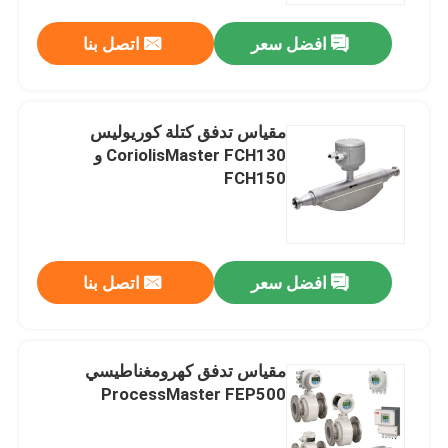
افضل سعر
اتصل بنا
مقياس تدفق كتلة كوريوليس
CoriolisMaster FCH130 و
FCH150
افضل سعر
اتصل بنا
منزل
مقياس تدفق كهرومغناطيسي
المنتجات
ProcessMaster FEP500
أشرطة فيديو