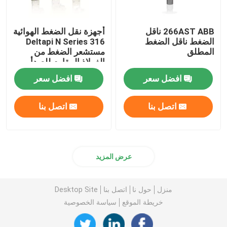
266AST ABB ناقل
أجهزة نقل الضغط الهوائية
الضغط ناقل الضغط
Deltapi N Series 316
المطلق
مستشعر الضغط من
الفولاذ المقاوم للصدأ
افضل سعر
افضل سعر
اتصل بنا
اتصل بنا
عرض المزيد
منزل
حول نا
اتصل بنا
Desktop Site
خريطة الموقع
سياسة الخصوصية