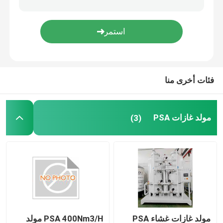
ذراع الروبوت الآلي
جهاز تحديد المواقع الرقمي
فئات أخرى منا
مولد غازات PSA
(3)
مولد غازات غشاء PSA
PSA 400Nm3/H مولد