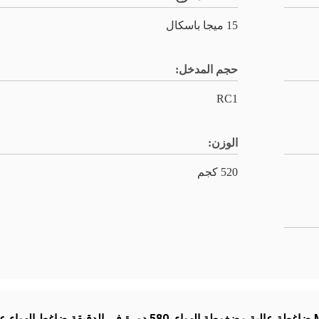
15 ميجا باسكال
حجم المدخل:
RC1
الوزن:
520 كجم
,
580 دورة في الدقيقة ضاغط الهواء عالي الضغط