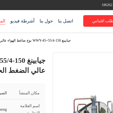
اتصل بنا
حول بنا
أشرطة فيديو
الم
طلب اقتباس
جيابينغ WWY-45~55/4-150 نوع ضاغط الهواء عالي الضغط الحر من الزيت
عالي الضغط الح
مكان المنشأ
الصي
اسم العلامة
peng
التجارية