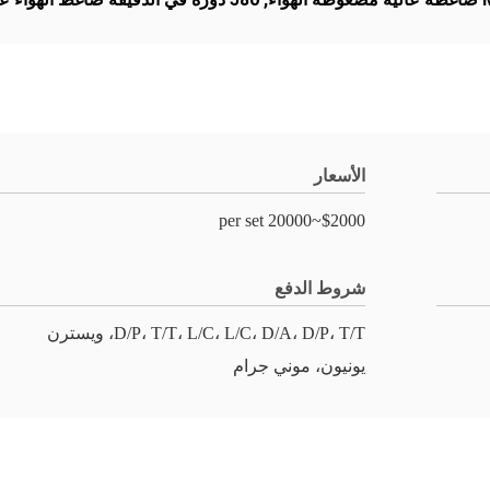
الأسعار
$2000~20000 per set
شروط الدفع
D/P، T/T، L/C، L/C، D/A، D/P، T/T، ويسترن
يونيون، موني جرام