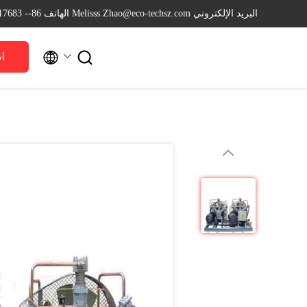
البريد الإلكتروني Melisss.Zhao@eco-techsz.com
الهاتف 86-- 18626217683


ا