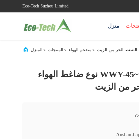
Eco-Tech Suzhou Limited
نتجات
منزل
>
مضخم الهواء
>
المنتجات
>
المنزل
جيابينغ WWY-45~55/4-150 نوع ضاغط الهواء
ر من الزيت
ن
Anshan Jia