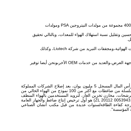
نحن الموزعون المعتمدين لـ (أنشان جيابينغ) ، ونحن نشارك في تجميع مولدات النيتروجين ومولدات الأكسجين في مصنعنا منذ 15 عاماًتوفير حوالي 400 مجموعة من مولدات النيتروجين PSA ومولدات
ين وتقليل نسبة استهلاك الهواء للمعدات، وبالتالي تحقيق
في جانب سلسلة التوريد، نحن نقدم العلامات التجارية الأولى مثل أتلاس كوبكو، إنجرسول راند، جي دي كي، ليوتك، بولايت، هانبيل، وبك للضاغطات الهوائية،ومجففات التبريد من شركة Liutech، وكذلك
حاليا منتجات شركتنا موجهة للمستخدمين النهائيين والموزعين في جميع أنحاء العالم. نحن نقدم نظم عن بعد مخصصة، تخصيص الألوان، تخصيص واجهة العرض،والعديد من خدمات OEM الأخرىونحن أيضا توفير
أنشان جيابينغ كومبسر كو، المحدودة تقع في جنوب شرق مقاطعة لياونينغ، تقع في عاصمة الصلب - أنشان، تأسست الشركة في يونيو 1998،رأس المال المسجل 5 مليون يوان، بعد إصلاح الشركات المملوكة
للدولة، أول إنتاج من الشركات المساهمة ضاغط الغاز الخالية من النفط، هو أوائل شركات تصنيع رخصة الإنتاج المحلية.الشركة تنتج أساسا 10 سلسلة من ضاغطات مع أكثر من 100 نموذج من الهواء الخالي من
لمرشحات، مخازن تخزين الغاز، لتزويد المستخدمين بالهواء المنظف
الخالي من الزيت، الخالي من الماء، الخالي من الغبار والعقيم.صيانة مريحة، إطالة عمر الخدمة، وقد فاز براءة الاختراع الوطنية (البراءة رقم ZL 20112 0053943.2) هو أول ترخيص إنتاج ضاغط والجهاز العامة
يكية والكهربائية شهادة درجة كفاءة الطاقةلسنوات عديدة من قبل مكتب أنشان الصناعي
ة المؤسسة".