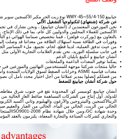
جيابينغ WWY-45~55/4-150 نوع زيت الحر مكبر الأكسجين سوبر شاحن ضاغط الهواء O2 مكبر عالي لملء الأكسجين
عن شركة (شنغهاي) لتكنولوجيا التشغيل الآلي
الأكسجين للعملاء المحليين والدوليين كل عام، بما في ذلك الإنتاج، 
بالتعاون مع (بوركرت فولفز) ، قمنا بتخصيص صمامنا الهوائي ذو ال
وفورات في الطاقة نسبة استهلاك الطاقة من معداتنا قد وصلت إلى أع
من حيث تدفق العملية، لدينا قطع، لحام، تجميع، ملء المسامير الجزي
أنشان جيابينغ و أنكينغ بايليان الدعم.
يمكننا توفير المعدات الداعمة والملحقات
معدات قياسية ASME وخزانات الضغط لسوق الولايات المتحدة وأستراليا.
من فضلكم اتصلوا بمدير عملائنا من أجل اختيار محدد نأمل أن نصب
حول
شركة أنشان جيابينغ للضغط
الزيتالأكسجين والنيتروجين والآرغون والهيليوم وثاني أكسيد الكر
وحدة شها
والتجاري كشركات الصناعة والتجارة المعفاة، يلتزمون بالعقد المؤس