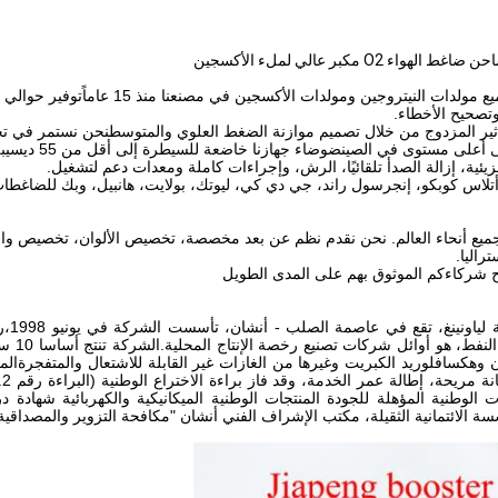
وتصحيح الأخطاء.
تأثير المزدوج من خلال تصميم موازنة الضغط العلوي والمتوسطنحن نستمر في تحس
لى مستوى في الصينضوضاء جهازنا خاضعة للسيطرة إلى أقل من 55 ديسيبل.
ئية، إزالة الصدأ تلقائيًا، الرش، وإجراءات كاملة ومعدات دعم لتشغيل.
ح شركاءكم الموثوق بهم على المدى الطويل
بون وهكسافلوريد الكبريت وغيرها من الغازات غير القابلة للاشتعال والمتفجرةا
دة GC،ومن خلال شهادة نظام ISO9001-2008المنتجات الوطنية المؤهلة للجودة المنتجات الوطنية الميكان
سة الائتمانية الثقيلة، مكتب الإشراف الفني أنشان "مكافحة التزوير والمصداقي