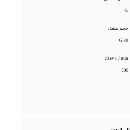
45
حجم منفذ:
G5/8
Rev r / min:
580