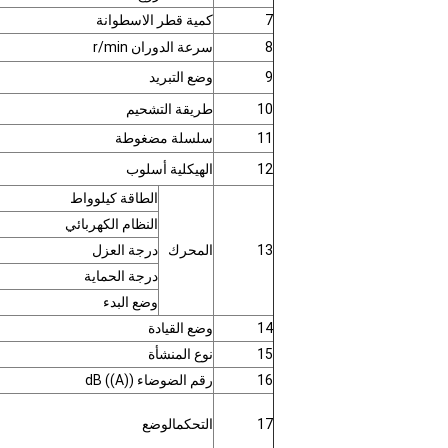
7
كمية قطر الاسطوانة
8
سرعة الدوران r/min
9
وضع التبريد
10
طريقة التشحيم
11
سلسلة مضغوطة
12
الهيكلية
أسلوب
الطاقة كيلوواط
النظام الكهربائي
13
المحرك
درجة العزل
درجة الحماية
وضع البدء
14
وضع القيادة
15
نوع المنشأة
16
رقم الضوضاء dB ((A))
17
التحكم
الوضع