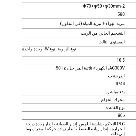
2-Φ70+φ50+φ30mm
580
تبريد الهواء + تبريد المياه (في التداول)
التشحيم الخالي من الزيت
المستوى الثالث
نوع الزاوية، نوع W، وحدة واحدة
18.5
AC380V، الكهرباء ثلاثية المراحل، 50Hz،
الدرجة ب
IP44
بدء مباشرة
محرك الحزام
نوع القاعدة
≤80
PLC التحكم بشاشة اللمس: إنذار الصيانة ، إنذار زيادة درجة
الحرارة ، إنذار زيادة الضغط ، إنذار زيادة حركة المحرك وما
إلى ذلك