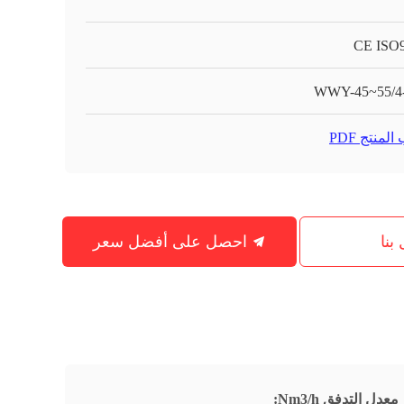
CE ISO
WWY-45~55/4
لمنتج PDF
بنا
احصل على أفضل سعر
معدل التدفق Nm3/h: