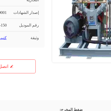
إصدار الشهادات
9001
رقم الموديل
-150
وثيقة
كتيب ا
اتصل 
ضغط المخرج: