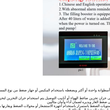
أسطوانة واحدة أو أكثر ويضغطه باستخدام المكبس أو جهاز ضغط من نوع المسما
لى خزان تخزين ضاغط الهواء أو أنابيب التوصيل.يتم استخدام خزان التخزين لتخ
ضغط الغاز ويديره لضمان أداء وأمان مثاليين.
ات الضغط باستمرار باستخدام أجهزة الاستشعار أو محولات الضغط ويقارنها با
از واستعادة الضغط إلى النطاق المستهدف.