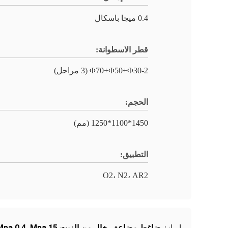
0.4 ميجا باسكال
قطر الاسطوانة:
2-Φ70+Φ50+Φ30 (3 مراحل)
الحجم:
1450*1100*1250 (مم)
التطبيق:
O2، N2، AR2
ضاغط مضاعف خال من الزيت 15 Mpa
,
0.4 Mpa ضاغطة عالية مضغوطة الهواء
إبراز: