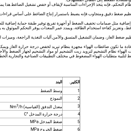
 التحكم، فإنه يتخذ الإجراءات المناسبة لإيقاف أو خفض تشغيل الضاغط.هذا يمن
نظيم ضغط دقيق ومتجاوب.فإنه يضبط باستمرار إنتاج الضاغط على أساس قراءات 
إضافية مثل صمامات تخفيف الضغط أو أجهزة تفريغ.توفير طبقة حماية إضافية لل
ط، وتعزيز كفاءة استخدام الطاقة، ويمدد عمر المعدات.يوفر التحكم الموثوق به و
يم ضغط الغاز، وضمان التشغيل المتسق والآمن.آليات التغذية الراجعة، وميزات 
 عادة ما تكون ضاغطات الهواء مجهزة بنظام تبريد لخفض درجة حرارة الغاز.ويمكن ت
 الهواء نظام التشحيم لتزويد زيت التشحيم أو مواد التشحيم لجهاز الضغط والأج
 لتلبية متطلبات الهواء المضغوط في مختلف التطبيقات الصناعية والتجارية.الخط
الكثير.
البند
1
وسط الضغط
2
النموذج
3
3
معدل التدفق (القياسية) Nm
/h
4
درجة حرارة المدخل °C
5
ضغط المدخل MPa
6
ضغط الخروج MPa