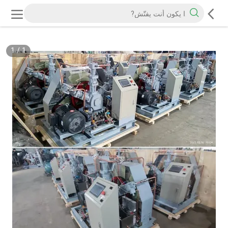
1
/
1