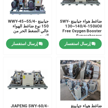
حول بنا
ضاغط هواء جيابينغ SWY-
جيابينغ WWY-45~55/4-
130~140/4-150iiOil
150 نوع ضاغط الهواء
جولة في المعمل
Free Oxygen Booster
عالي الضغط الحر من
Supercharger
الزيت
إرسال استفسار
إرسال استفسار
ضبط الجودة
اتصل بنا
طلب اقتباس
مولد غازات PSA
مولد الأوكسجين PSA
ضاغط هواء جيابينغ
JIAPENG SWY-60/4-