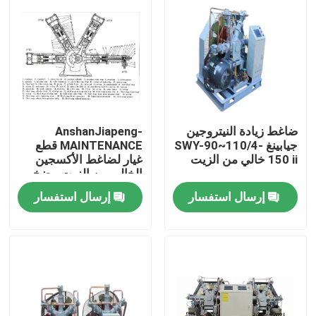
ضاغط زيادة النيتروجين
AnshanJiapeng-
جيابينغ SWY-90~110/4-
MAINTENANCE قطع
150 ii خالي من الزيت
غيار لضاغط الأكسجين
الخالي من الزيت مضخم
الأكسجين عالي الضغط
إرسال استفسار
إرسال استفسار
منزل
المنتجات
أشرطة فيديو