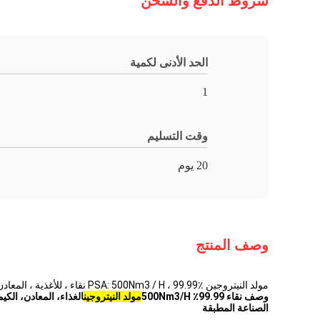
شروط الدفع والشحن
الحد الأدنى لكمية
1
وقت التسليم
20 يوم
وصف المنتج
مولد النيتروجين PSA: 500Nm3 / H ، 99.99٪ نقاء ، للأغذية ، المعادن ، الكيماويات
وصف نقاء 99.99٪ 500Nm3/H
مولد النيتروجين
الغذاء، المعادن، الكي
الصناعة المطبقة