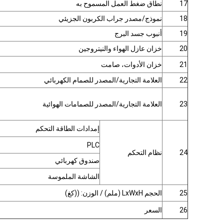
17
نطاق ضغط العمل المسموح به
18
نموذج/مصدر جراب الكربون الجزيئي
19
أنبوب جسد البرج
20
خزان عازل الهواء والنيتروجين
21
خزان الأدوات، صامت
22
العلامة التجارية/المصدر للصمام الكهربائي
23
العلامة التجارية/المصدر للصمامات الهوائية
إمدادات الطاقة التحكم
PLC
24
نظام التحكم
صندوق كهربائي
الشاشة الملموسة
25
الحجم LxWxH (ملم) / الوزن: ((كغ)
26
السعر