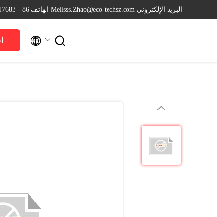
البريد الإلكتروني Melisss.Zhao@eco-techsz.com
الهاتف 86-- 18626217683


ا