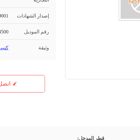
إصدار الشهادات
9001
رقم الموديل
500
وثيقة
كتيب ا
اتصل 
قطر المدخل: