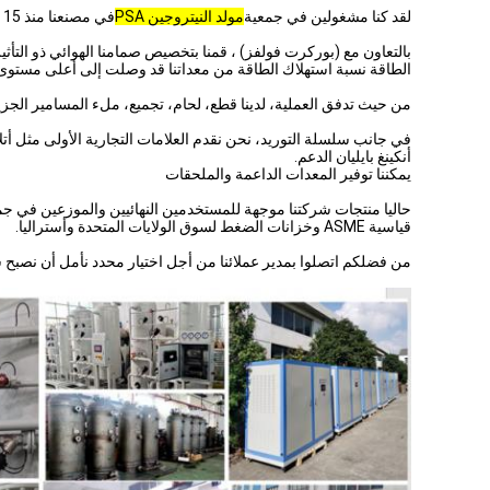
لقد كنا مشغولين في جمعية
مولد النيتروجين PSA
في مصنعنا منذ 15 عاما، وتوفير ما يقرب من 400
بالتعاون مع (بوركرت فولفز) ، قمنا بتخصيص صمامنا الهوائي ذو الت
الطاقة نسبة استهلاك الطاقة من معداتنا قد وصلت إلى أعلى مستوى في ا
من حيث تدفق العملية، لدينا قطع، لحام، تجميع، ملء المسامير الجزيئ
أنكينغ بايليان الدعم.
يمكننا توفير المعدات الداعمة والملحقات
قياسية ASME وخزانات الضغط لسوق الولايات المتحدة وأستراليا.
من فضلكم اتصلوا بمدير عملائنا من أجل اختيار محدد نأمل أن نصبح