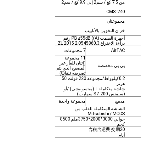
من 7.5 كغ / سم2 إلى 9.9 كغ / سم2
CMS-240
مجموعتان
خزان التخزين بالأنابيب
أجهزة الصمت PB ≤55dB ((A) رقم
براءة الاختراع:ZL 2015 2 0545860.3
AirTAC
7 مجموعات
11 مجموعة
(إثنان للغاز غير
بي بي مخصصة
المصفح الذي يتم
تصريفه تلقائيًا)
0.2كيلوواط/مجموعة 220 فولت 50
هرتز
شاشة متكاملة لـ (ميتسوبيشي) /أو
(سيمنس S7-200 سمارت)
مدمج
مجموعة واحدة
الشاشة المتكاملة للقلب من
Mitsubishi / MCGS
حوالي:3000*2000*3750ملم 8500
كجم
含税含运费 交期20
أيام