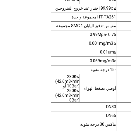
≥ 99.99٪ اختبار عند خروج النيتروجين
HT-TA261 مجموعة واحدة
مقياس تدفق اليابان SMC 1 مجموعة
0.75 -0.99Mpa
≤ 0.001mg/m3
≤0.01um
≤0.069mg/m3
-15 درجة مئوية
280Kw
(42.6m3/min
10Bar) أو
أوصي بضغط الهواء
250Kw
(42.6m3/min
8Bar)
DN80
DN65
ماكس 30 درجة مئوية