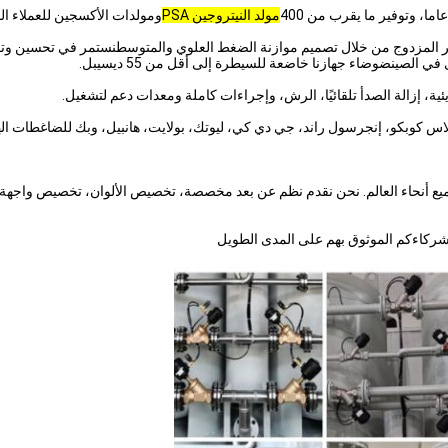
مولد النيتروجين PSA
ومولدات الأكسجين للعملاء الم
أثير المزدوج من خلال تصميم موازنة الضغط العلوي والمتوسطنستمر في تحسين وتق
لصينضوضاء جهازنا خاضعة للسيطرة إلى أقل من 55 ديسيبل.
ية، إزالة الصدأ تلقائيًا، الرش، وإجراءات كاملة ومعدات دعم لتشغيل.
 شركاءكم الموثوق بهم على المدى الطويل