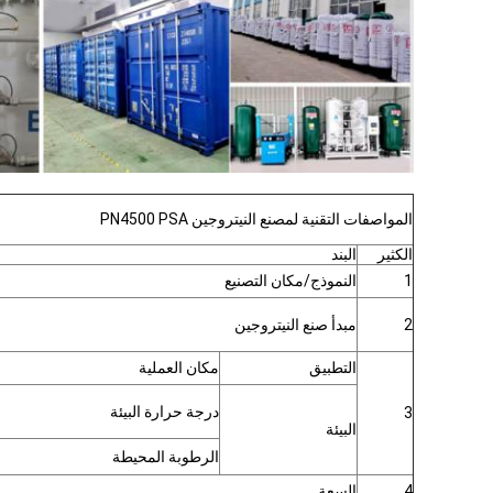
المواصفات التقنية لمصنع النيتروجين PN4500 PSA
الكثير
البند
1
النموذج/مكان التصنيع
2
مبدأ صنع النيتروجين
التطبيق
مكان العملية
درجة حرارة البيئة
3
البيئة
الرطوبة المحيطة
4
السعة