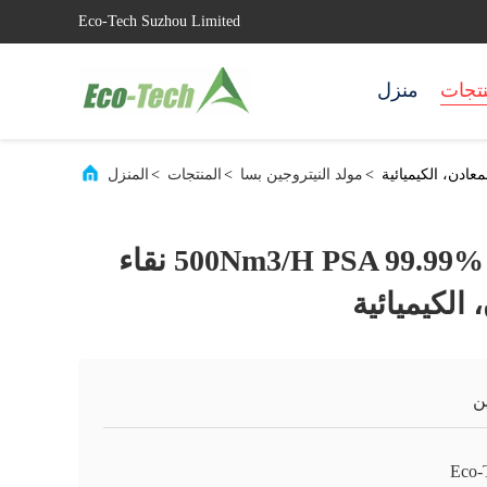
Eco-Tech Suzhou Limited
نتجات
منزل
>
مولد النيتروجين بسا
>
المنتجات
>
المنزل
مولد النيتروجين 500Nm3/H PSA 99.99% نقاء
 الكيميائية
ن
Eco-