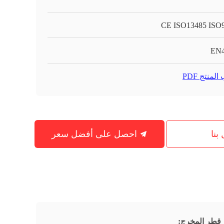
CE ISO13485 ISO
EN4
لمنتج PDF
بنا
احصل على أفضل سعر
قطر المخرج: