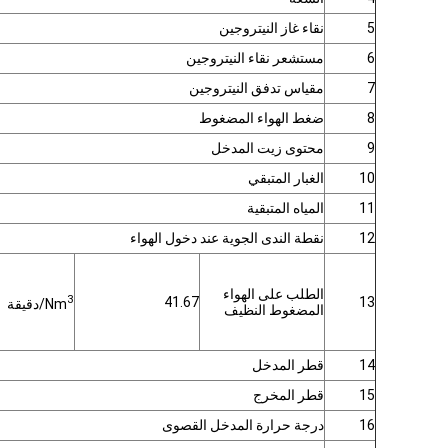
5
نقاء غاز النيتروجين
6
مستشعر نقاء النيتروجين
7
مقياس تدفق النيتروجين
8
ضغط الهواء المضغوط
9
محتوى زيت المدخل
10
الغبار المتبقي
11
المياه المتبقية
12
نقطة الندى الجوية عند دخول الهواء
الطلب على الهواء
3
41.67
13
Nm
/دقيقة
المضغوط النظيف
14
قطر المدخل
15
قطر المخرج
16
درجة حرارة المدخل القصوى