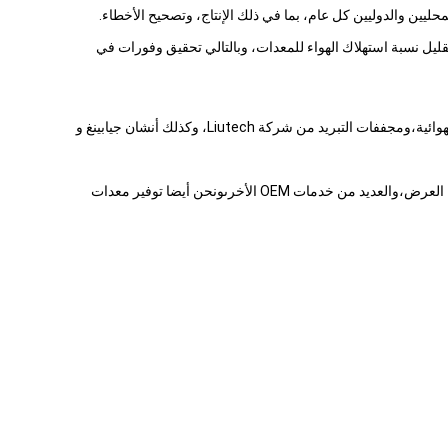
حليين والدوليين كل عام، بما في ذلك الإنتاج، وتصحيح الأخطاء.
ليل نسبة استهلاك الهواء للمعدات، وبالتالي تحقيق وفورات في
في جانب سلسلة التوريد، نحن نقدم العلامات التجارية الأولى مثل أتلاس كوبكو، إنجرسول راند، جي دي كي، ليوتك، بولايت، هانبيل، وبك للضاغطات الهوائية،ومجففات التبريد من شركة Liutech، وكذلك أنشان جيابينغ و
حاليا منتجات شركتنا موجهة للمستخدمين النهائيين والموزعين في جميع أنحاء العالم. نحن نقدم نظم عن بعد مخصصة، تخصيص الألوان، تخصيص واجهة العرض،والعديد من خدمات OEM الأخرىونحن أيضا توفير معدات