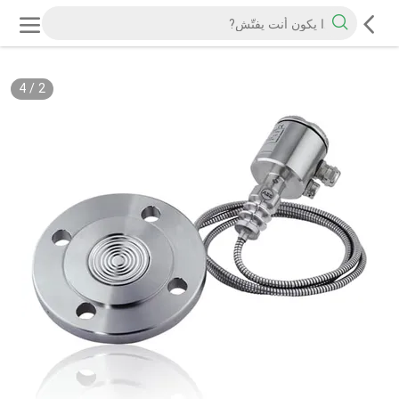
4
/
2