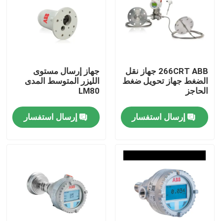
266CRT ABB جهاز نقل
جهاز إرسال مستوى
الضغط جهاز تحويل ضغط
الليزر المتوسط المدى
الحاجز
LM80
إرسال استفسار
إرسال استفسار
منزل
المنتجات
أشرطة فيديو